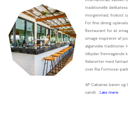
traditionelle delikatesse
morgenmad, frokost o
For fine dining oplevel
Restaurant for at smag
smage inspireret af po
algarviske traditioner. H
tilbyder fremragende 
fiskeretter med fantast
over Ria Formosa-park
AP Cabanas baren og l
sandt...
Læs mere