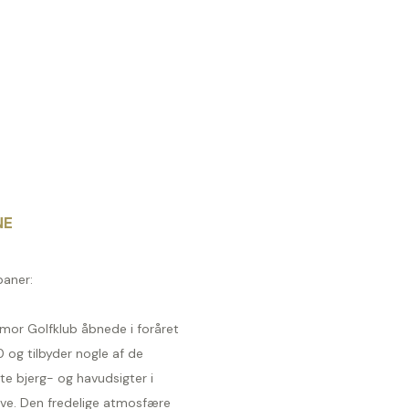
NE
baner:
mor Golfklub åbnede i foråret
 og tilbyder nogle af de
e bjerg- og havudsigter i
rve. Den fredelige atmosfære