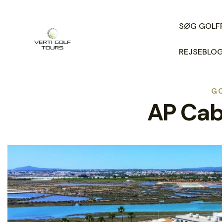
SØG GOLF
REJSEBLO
GO
AP Cab