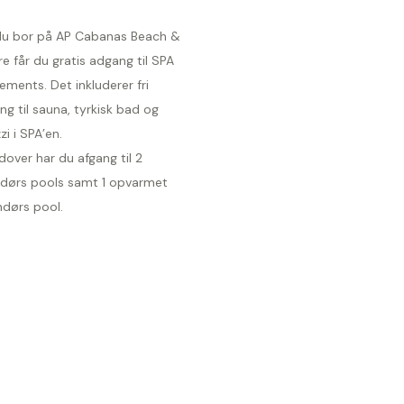
du bor på AP Cabanas Beach &
e får du gratis adgang til SPA
ements. Det inkluderer fri
g til sauna, tyrkisk bad og
zi i SPA’en.
over har du afgang til 2
dørs pools samt 1 opvarmet
ndørs pool.