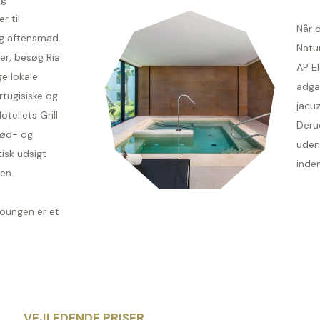
r til
Når 
g aftensmad.
Natur
ser, besøg Ria
AP El
e lokale
adgan
rtugisiske og
jacuz
otellets Grill
Derud
kød- og
uden
isk udsigt
inde
en.
oungen er et
VEJLEDENDE PRISER