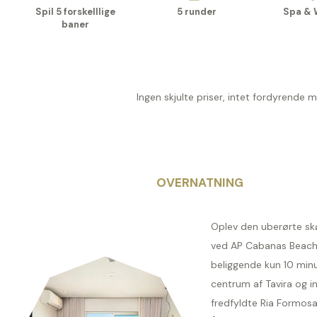
Spil 5 forskelllige
5 runder
Spa & 
baner
Ingen skjulte priser, intet fordyrende 
OVERNATNING
Oplev den uberørte sk
ved AP Cabanas Beach
beliggende kun 10 minu
centrum af Tavira og in
fredfyldte Ria Formosa