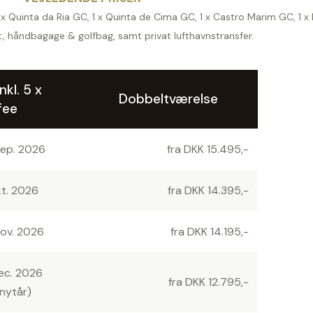
f (1 x Quinta da Ria GC, 1 x Quinta de Cima GC, 1 x Castro Marim GC, 1
t, håndbagage & golfbag, samt privat lufthavnstransfer.
nkl. 5 x
Dobbeltværelse
fee
sep. 2026
fra DKK 15.495,-
kt. 2026
fra DKK 14.395,-
nov. 2026
fra DKK 14.195,-
dec. 2026
fra DKK 12.795,-
 nytår)