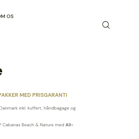
OM OS
e
AKKER MED PRISGARANTI
a Danmark inkl. kuffert, håndbagage og
AP Cabanas Beach & Nature med
All-