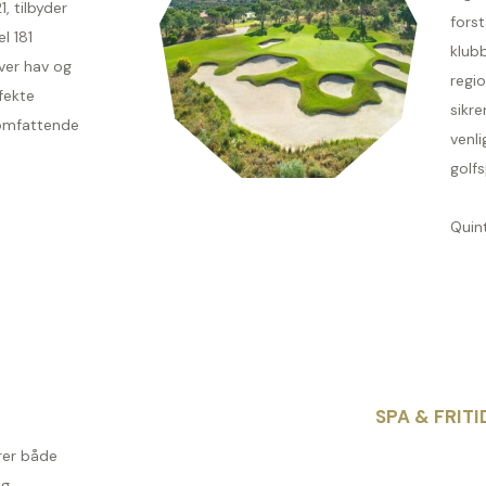
 tilbyder
forst
l 181
klubb
ver hav og
regi
fekte
sikre
ltomfattende
venli
golfs
Quint
SPA & FRITI
rer både
og