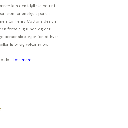
ærker kun den idylliske natur i
en, som er en skjult perle i
onen. Sir Henry Cottons design
r en fornøjelig runde og det
ge personale sørger for, at hver
piller føler sig velkommen.
a da...
Læs mere
D