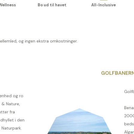
Wellness
Bo ud til havet
All-Inclusive
mellemled, og ingen ekstra omkostninger.
GOLFBANER
Golf
ønhed og ro
 & Nature,
Bena
tter fra
2000
dhyllet i den
bedst
 Naturpark.
Alga