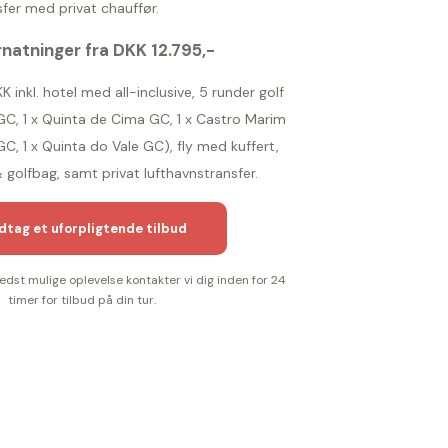
fer med privat chauffør.
natninger fra DKK 12.795,-
KK inkl. hotel med all-inclusive, 5 runder golf
 GC, 1 x Quinta de Cima GC, 1 x Castro Marim
C, 1 x Quinta do Vale GC), fly med kuffert,
golfbag, samt privat lufthavnstransfer.
tag et uforpligtende tilbud
bedst mulige oplevelse kontakter vi dig inden for 24
timer for tilbud på din tur.