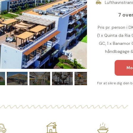
Lufthavnstrans
7 over
Pris pr. person i D
(1 x Quinta da Ria
GC, 1 x Banamor G
håndbagage & 
Mod
For at sikre dig den 