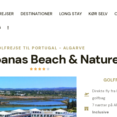
REJSER
DESTINATIONER
LONG STAY
KØR SELV
G
LFREJSE TIL PORTUGAL - ALGARVE
anas Beach & Natur





GOLFP
Direkte fly fr
golfbag
7 nætter på 
Inclusive