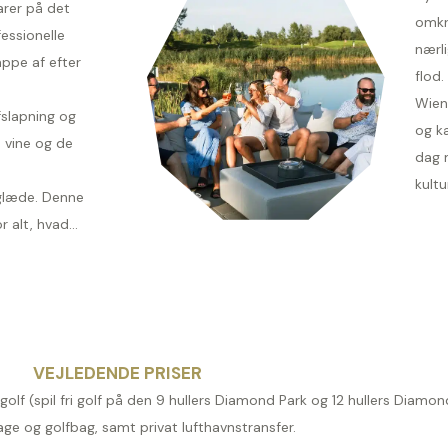
arer på det
omkr
essionelle
nærl
appe af efter
flod.
Wien 
fslapning og
og ka
s vine og de
dag 
kultur
sglæde. Denne
 alt, hvad...
VEJLEDENDE PRISER
golf (spil fri golf på den 9 hullers Diamond Park og 12 hullers Diamon
e og golfbag, samt privat lufthavnstransfer.