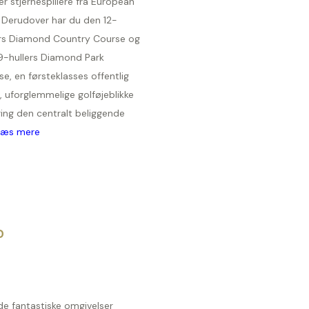
r stjernespillere fra European
. Derudover har du den 12-
ers Diamond Country Course og
9-hullers Diamond Park
e, en førsteklasses offentlig
 uforglemmelige golføjeblikke
ing den centralt beliggende
Læs mere
D
de fantastiske omgivelser