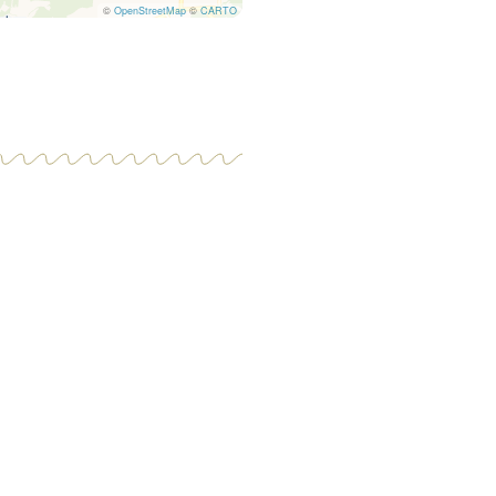
©
OpenStreetMap
©
CARTO