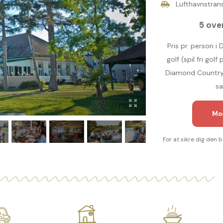
Lufthavnstrans
5 ove
Pris pr. person i
golf (spil fri gol
Diamond Country)
sa
Mod
For at sikre dig den 