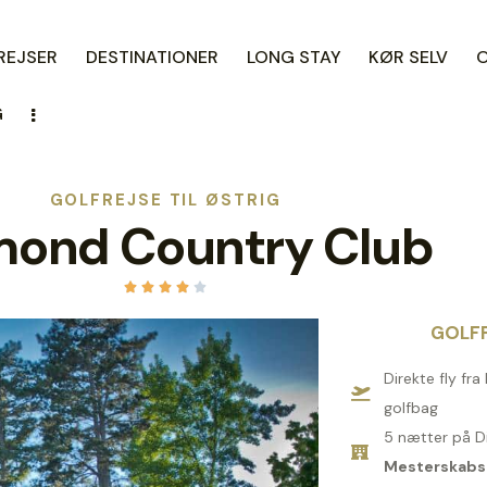
REJSER
DESTINATIONER
LONG STAY
KØR SELV
G
GOLFREJSE TIL ØSTRIG
mond Country Club





GOLFP
Direkte fly fr
golfbag
5 nætter på 
Mesterskabs