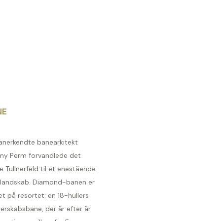
NE
anerkendte banearkitekt
my Perm forvandlede det
e Tullnerfeld til et enestående
-landskab. Diamond-banen er
et på resortet: en 18-hullers
erskabsbane, der år efter år