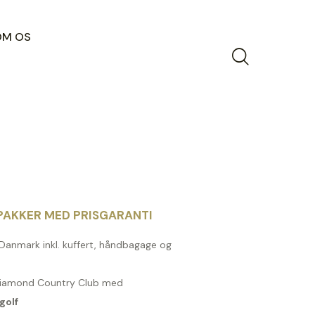
OM OS
AKKER MED PRISGARANTI
a Danmark inkl. kuffert, håndbagage og
Diamond Country Club med
golf