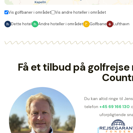
Vis golfbaner i området
Vis andre hoteller i området
Dette hotel
Andre hoteller i området
Golfbane
Lufthavn
Få et tilbud på golfrej
Count
Du kan altid ringe til Je
telefon
+45 69 166 130
o
uforpligtende sna