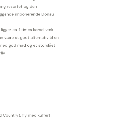
ing resortet og den
iggende imponerende Donau
ligger ca. 1 times kørsel væk
n være et godt alternativ til en
med god mad og et storslået
liv.
d Country), fly med kuffert,