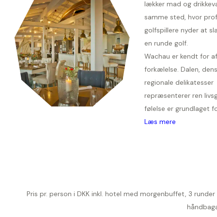
lækker mad og drikkev
samme sted, hvor prof
golfspillere nyder at sl
en runde golf.
Wachau er kendt for a
forkælelse. Dalen, den
regionale delikatesser
repræsenterer ren liv
følelse er grundlaget for
Læs mere
Pris pr. person i DKK inkl. hotel med morgenbuffet, 3 runder 
håndbagag