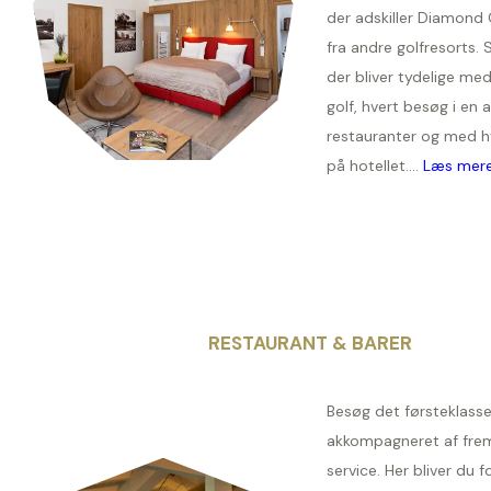
der adskiller Diamond
fra andre golfresorts. 
der bliver tydelige me
golf, hvert besøg i en 
restauranter og med h
på hotellet....
Læs mer
RESTAURANT & BARER
Besøg det førsteklass
akkompagneret af fre
service. Her bliver du 