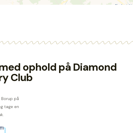
se med ophold på Diamond
ry Club
ns Borup på
g tage en
k.