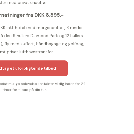
fer med privat chauffør
rnatninger fra DKK 8.895,-
 DKK inkl. hotel med morgenbuffet, 3 runder
f på den 9 hullers Diamond Park og 12 hullers
, fly med kuffert, håndbagage og golfbag,
mt privat lufthavnstransfer.
tag et uforpligtende tilbud
bedst mulige oplevelse kontakter vi dig inden for 24
timer for tilbud på din tur.