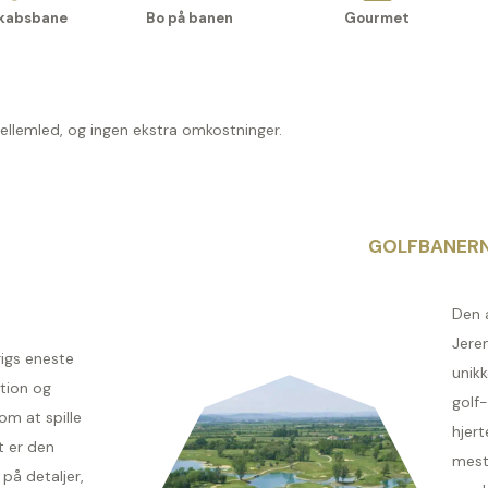
kabsbane
Bo på banen
Gourmet
mellemled, og ingen ekstra omkostninger.
GOLFBANER
Den 
Jere
igs eneste
unikk
tion og
golf
om at spille
hjert
t er den
mest
å detaljer,