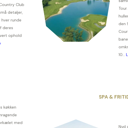
samle
 Country Club
Tour
Små detaljer,
hull
d hver runde
den 
af deres
Cours
vert ophold
bane,
e
omkr
10...
SPA & FRITI
es køkken
mragende
forkælet med
Nyd 