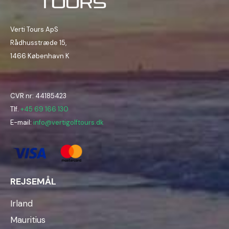
Verti Tours ApS
Rådhusstræde 15,
1466 København K
CVR nr: 44185423
Tlf.
+45 69 166 130
E-mail:
info@vertigolftours.dk
REJSEMÅL
Irland
Mauritius