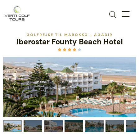
GOLFREJSE TIL MAROKKO - AGADIR
Iberostar Founty Beach Hotel




