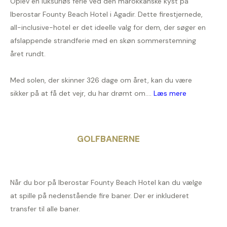
Oplev en luksuriøs ferie ved den marokkanske kyst på
Iberostar Founty Beach Hotel i Agadir. Dette firestjernede,
all-inclusive-hotel er det ideelle valg for dem, der søger en
afslappende strandferie med en skøn sommerstemning
året rundt.
Med solen, der skinner 326 dage om året, kan du være
sikker på at få det vejr, du har drømt om....
Læs mere
GOLFBANERNE
Når du bor på Iberostar Founty Beach Hotel kan du vælge
at spille på nedenstående fire baner. Der er inkluderet
transfer til alle baner.