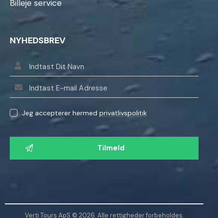
Billeje service
NYHEDSBREV
Jeg accepterer hermed
privatlivspolitik
L
a
d
v
e
n
l
Verti Tours ApS © 2026. Alle rettigheder forbeholdes.