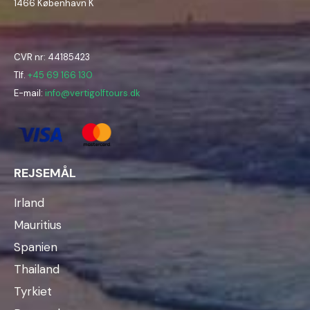
1466 København K
CVR nr: 44185423
Tlf.
+45 69 166 130
E-mail:
info@vertigolftours.dk
REJSEMÅL
Irland
Mauritius
Spanien
Thailand
Tyrkiet