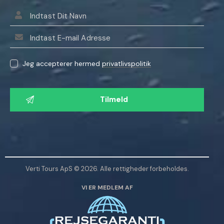
Jeg accepterer hermed
privatlivspolitik
L
a
d
v
e
n
l
Verti Tours ApS © 2026. Alle rettigheder forbeholdes.
i
VI ER MEDLEM AF
g
s
t