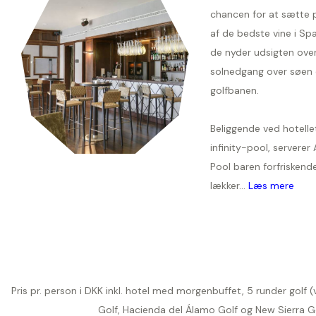
chancen for at sætte p
af de bedste vine i Sp
de nyder udsigten ove
solnedgang over søen
golfbanen.
Beliggende ved hotelle
infinity-pool, serverer 
Pool baren forfriskend
lækker...
Læs mere
Pris pr. person i DKK inkl. hotel med morgenbuffet, 5 runder golf 
Golf, Hacienda del Álamo Golf og New Sierra Gol