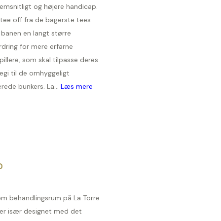
emsnitligt og højere handicap.
tee off fra de bagerste tees
 banen en langt større
rdring for mere erfarne
pillere, som skal tilpasse deres
egi til de omhyggeligt
rede bunkers. La...
Læs mere
D
em behandlingsrum på La Torre
ver især designet med det