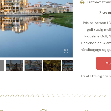
Lufthavnstransf
7 over
Pris pr. person i
golf (vælg mell
Riquelme Golf, S
Hacienda del Álamo
håndbagage og golfb
Mod
For at sikre dig den 