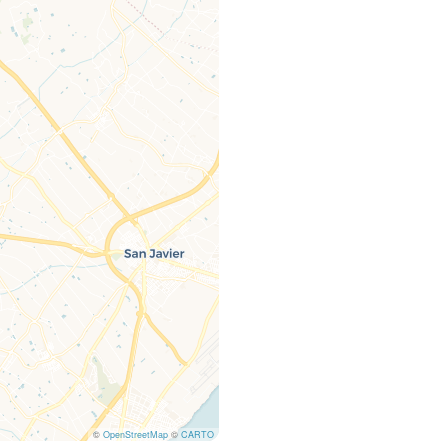
©
OpenStreetMap
©
CARTO