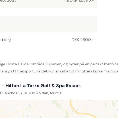
sep. 2027
fra DKK 12.095,-
ætter)
DKK 1.600,-
olrige Costa Cálida-område i Spanien, og byder på en perfekt kombin
syn til transport, da det kun er cirka 90 minutters kørsel fra Alica
 – Hilton La Torre Golf & Spa Resort
C. Anchoa, 6, 30709 Roldán, Murcia