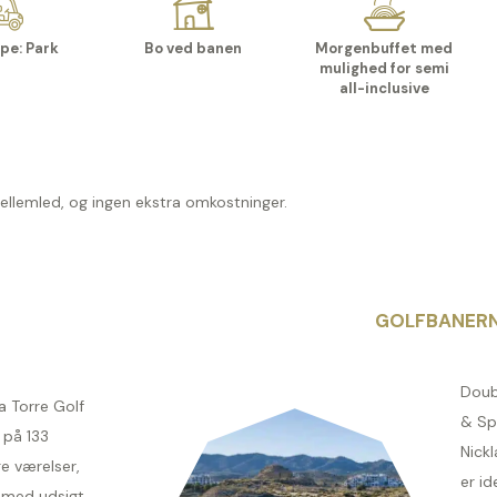
pe: Park
Bo ved banen
Morgenbuffet med
mulighed for semi
all-inclusive
mellemled, og ingen ekstra omkostninger.
GOLFBANER
Doubl
a Torre Golf
& Spa
 på 133
Nick
e værelser,
er id
n med udsigt