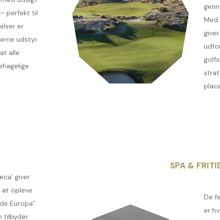
genn
– perfekt til
Med 
elser er
giver
erne udstyr
udfo
at alle
golfs
ehagelige
strat
place
SPA & FRITI
eca’ giver
 at opleve
De f
de Europa”.
er h
 tilbyder