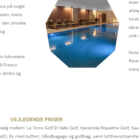
enes
ris på nogle
afsl
anien, mens
forsk
r den smukke
sikr
 og
unik 
Hotel
ts luksuriøse
fitn
Al Fresco
mete
e drinks og
VEJLEDENDE PRISER
(vælg mellem: La Torre Golf El Valle Golf, Hacienda Riquelme Golf, Sa
f), fly med kuffert, håndbagage og golfbag, samt lufthavnstransfer t/r