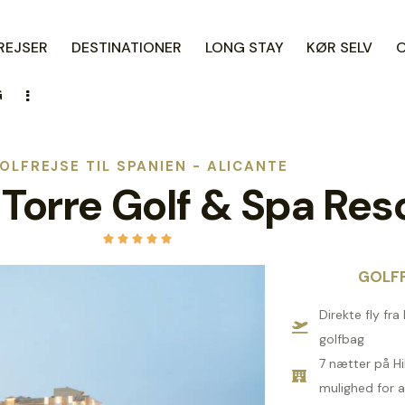
REJSER
DESTINATIONER
LONG STAY
KØR SELV
G
OLFREJSE TIL SPANIEN - ALICANTE
 Torre Golf & Spa Res





GOLFP
Direkte fly fr
golfbag
7 nætter på H
mulighed for a