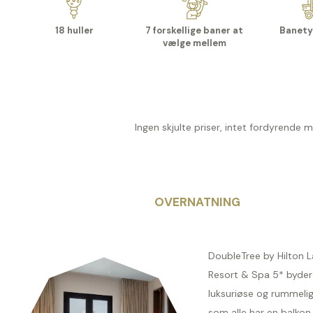
18 huller
7 forskellige baner at
Banety
vælge mellem
Ingen skjulte priser, intet fordyrende 
OVERNATNING
DoubleTree by Hilton L
Resort & Spa 5* byder
luksuriøse og rummelig
som alle har en balko