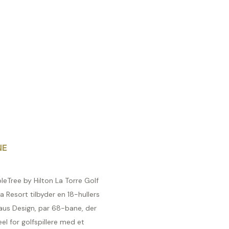
NE
eTree by Hilton La Torre Golf
 Resort tilbyder en 18-hullers
laus Design, par 68-bane, der
eel for golfspillere med et