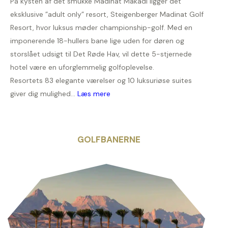
På kysten af det smukke Madinat Makadi ligger det
eksklusive ”adult only” resort, Steigenberger Madinat Golf
Resort, hvor luksus møder championship-golf. Med en
imponerende 18-hullers bane lige uden for døren og
storslået udsigt til Det Røde Hav, vil dette 5-stjernede
hotel være en uforglemmelig golfoplevelse.
Resortets 83 elegante værelser og 10 luksuriøse suites
giver dig mulighed...
Læs mere
GOLFBANERNE