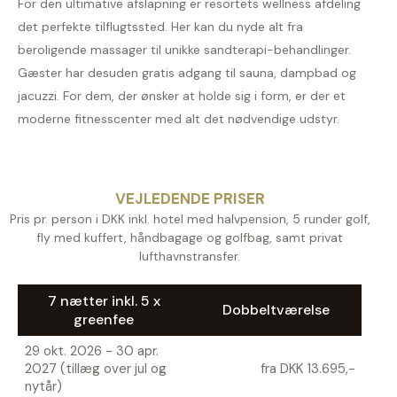
For den ultimative afslapning er resortets wellness afdeling
det perfekte tilflugtssted. Her kan du nyde alt fra
beroligende massager til unikke sandterapi-behandlinger.
Gæster har desuden gratis adgang til sauna, dampbad og
jacuzzi. For dem, der ønsker at holde sig i form, er der et
moderne fitnesscenter med alt det nødvendige udstyr.
VEJLEDENDE PRISER
Pris pr. person i DKK inkl. hotel med halvpension, 5 runder golf,
fly med kuffert, håndbagage og golfbag, samt privat
lufthavnstransfer.
7 nætter inkl. 5 x
Dobbeltværelse
greenfee
29 okt. 2026 - 30 apr.
2027 (tillæg over jul og
fra DKK 13.695,-
nytår)