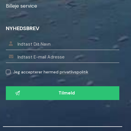
Billeje service
NYHEDSBREV
Jeg accepterer hermed
privatlivspolitik
L
a
d
v
e
n
l