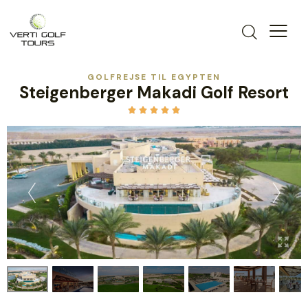
GOLFREJSE TIL EGYPTEN
Steigenberger Makadi Golf Resort




