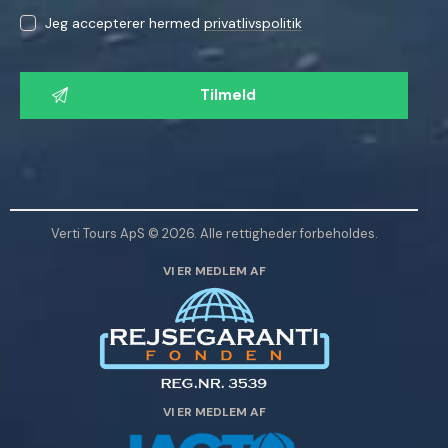
Jeg accepterer hermed
privatlivspolitik
L
a
d
v
e
n
l
Verti Tours ApS © 2026. Alle rettigheder forbeholdes.
i
VI ER MEDLEM AF
g
s
t
d
e
t
VI ER MEDLEM AF
t