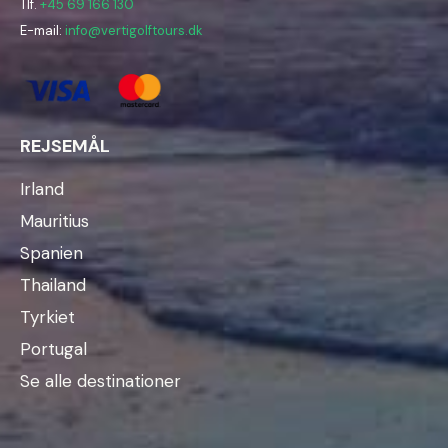
Tlf.
+45 69 166 130
E-mail:
info@vertigolftours.dk
REJSEMÅL
Irland
Mauritius
Spanien
Thailand
Tyrkiet
Portugal
Se alle destinationer