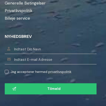
Generelle Betingelser
Privatlivspolitik
Billeje service
NYHEDSBREV
Jeg accepterer hermed
privatlivspolitik
L
a
d
v