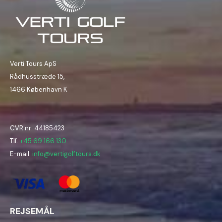
Verti Tours ApS
Rådhusstræde 15,
1466 København K
CVR nr: 44185423
Tlf.
+45 69 166 130
E-mail:
info@vertigolftours.dk
REJSEMÅL