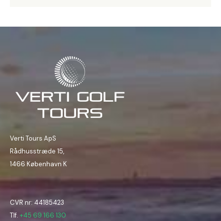
Verti Tours ApS
Rådhusstræde 15,
1466 København K
CVR nr: 44185423
Tlf.
+45 69 166 130