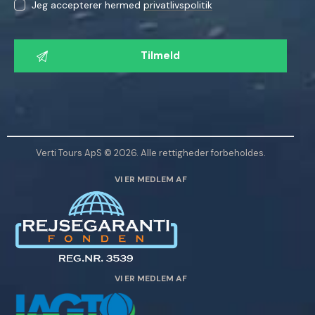
Jeg accepterer hermed
privatlivspolitik
L
a
d
v
e
n
l
Verti Tours ApS © 2026. Alle rettigheder forbeholdes.
i
VI ER MEDLEM AF
g
s
t
d
e
t
VI ER MEDLEM AF
t
e