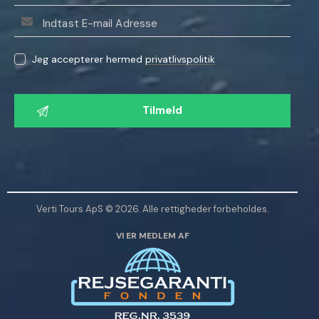
Jeg accepterer hermed
privatlivspolitik
L
a
d
v
e
n
l
Verti Tours ApS © 2026. Alle rettigheder forbeholdes.
i
VI ER MEDLEM AF
g
s
t
d
e