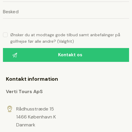
i
i
g
g
s
t
s
d
t
e
t
d
t
Ønsker du at modtage gode tilbud samt anbefalinger på
e
e
golfrejse før alle andre? (Valgfrit)
f
t
e
l
t
t
v
e
æ
f
r
e
e
Kontakt information
t
l
o
m
Verti Tours ApS
t
t
.
v
æ
Rådhusstræde 15
r
1466 København K
e
Danmark
t