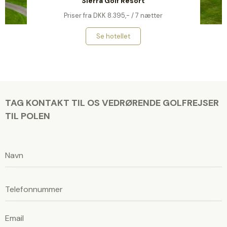
Sierra Golf Resort
Priser fra DKK 8.395,- / 7 nætter
Se hotellet
TAG KONTAKT TIL OS VEDRØRENDE GOLFREJSER
TIL POLEN
L
a
d
L
v
a
d
e
v
n
e
n
l
l