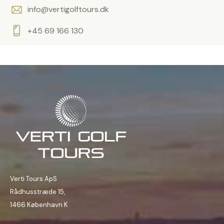
info@vertigolftours.dk
o
m
+45 69 166 130
t
.
Verti Tours ApS
Rådhusstræde 15,
1466 København K