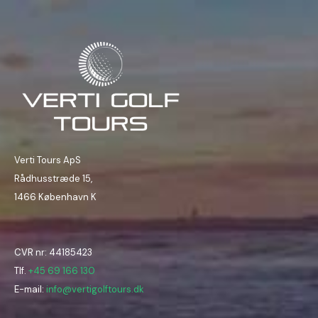
Verti Tours ApS
Rådhusstræde 15,
1466 København K
CVR nr: 44185423
Tlf.
+45 69 166 130
E-mail:
info@vertigolftours.dk