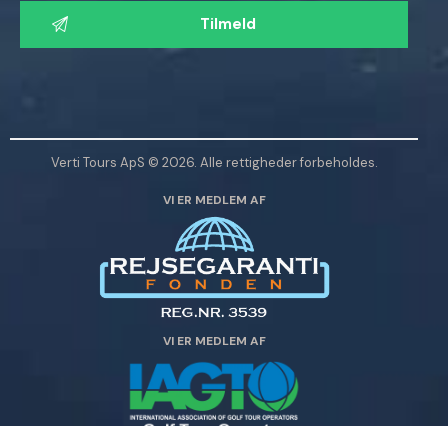
a
d
v
e
n
l
Verti Tours ApS © 2026. Alle rettigheder forbeholdes.
i
VI ER MEDLEM AF
g
s
t
d
e
t
VI ER MEDLEM AF
t
e
f
e