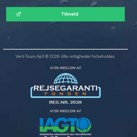
L
a
d
v
e
n
l
Verti Tours ApS © 2026. Alle rettigheder forbeholdes.
i
VI ER MEDLEM AF
g
s
t
d
e
t
VI ER MEDLEM AF
t
e
f