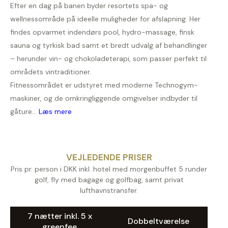
Efter en dag på banen byder resortets spa- og
wellnessområde på ideelle muligheder for afslapning. Her
findes opvarmet indendørs pool, hydro-massage, finsk
sauna og tyrkisk bad samt et bredt udvalg af behandlinger
– herunder vin- og chokoladeterapi, som passer perfekt til
områdets vintraditioner.
Fitnessområdet er udstyret med moderne Technogym-
maskiner, og de omkringliggende omgivelser indbyder til
gåture...
Læs mere
VEJLEDENDE PRISER
Pris pr. person i DKK inkl. hotel med morgenbuffet 5 runder
golf, fly med bagage og golfbag, samt privat
lufthavnstransfer.
7 nætter inkl. 5 x
Dobbeltværelse
greenfee