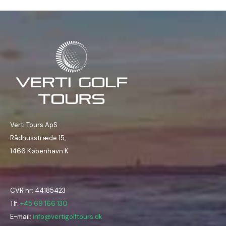
Verti Tours ApS
Rådhusstræde 15,
1466 København K
CVR nr: 44185423
Tlf.
+45 69 166 130
E-mail:
info@vertigolftours.dk