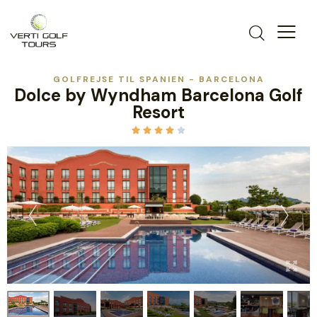
GOLFREJSE TIL SPANIEN - BARCELONA
Dolce by Wyndham Barcelona Golf
Resort




