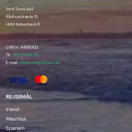
Verti Tours ApS
Rådhusstræde 15,
1466 København K
CVR nr: 44185423
Tlf.
+45 69 166 130
E-mail:
info@vertigolftours.dk
REJSEMÅL
Irland
Mauritius
Spanien