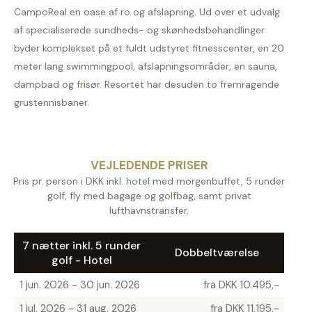
CampoReal en oase af ro og afslapning. Ud over et udvalg
af specialiserede sundheds- og skønhedsbehandlinger
byder komplekset på et fuldt udstyret fitnesscenter, en 20
meter lang swimmingpool, afslapningsområder, en sauna,
dampbad og frisør. Resortet har desuden to fremragende
grustennisbaner.
VEJLEDENDE PRISER
Pris pr. person i DKK inkl. hotel med morgenbuffet, 5 runder
golf, fly med bagage og golfbag, samt privat
lufthavnstransfer.
7 nætter inkl. 5 runder
Dobbeltværelse
golf - Hotel
1 jun. 2026 - 30 jun. 2026
fra DKK 10.495,-
1 jul. 2026 - 31 aug. 2026
fra DKK 11.195,-