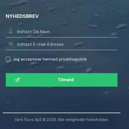
NYHEDSBREV
Jeg accepterer hermed
privatlivspolitik
L
a
d
v
e
n
l
Verti Tours ApS © 2026. Alle rettigheder forbeholdes.
i