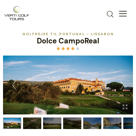
GOLFREJSE TIL PORTUGAL - LISSABON
Dolce CampoReal




