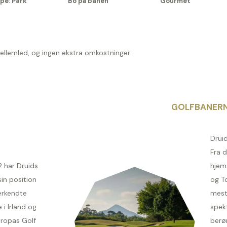
pe: Park
Bo på banen
Gourmet
mellemled, og ingen ekstra omkostninger.
GOLFBANER
Drui
Fra d
2 har Druids
hjem
in position
og T
erkendte
mest
 i Irland og
spek
ropas Golf
berø