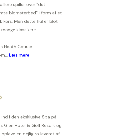
pillere spiller over ”det
mte blomsterbed” i form af et
sk kors. Men dette hul er blot
 mange klassikere.
ds Heath Course
om...
Læs mere
D
ind i den eksklusive Spa på
ds Glen Hotel & Golf Resort og
l opleve en dejlig ro leveret af