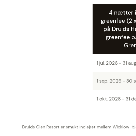
4 nætter i
greenfee (2 
på Druids He
greenfee p
Gre
1 jul. 2026 - 31 au
1 sep. 2026 - 30 
1 okt. 2026 - 31 d
Druids Glen Resort er smukt indlejret mellem Wicklow-bje