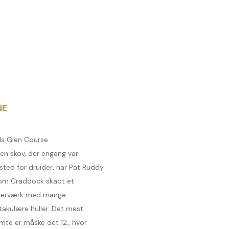
NE
ds Glen Course
en skov, der engang var
sted for druider, har Pat Ruddy
om Craddock skabt et
erværk med mange
takulære huller. Det mest
mte er måske det 12., hvor