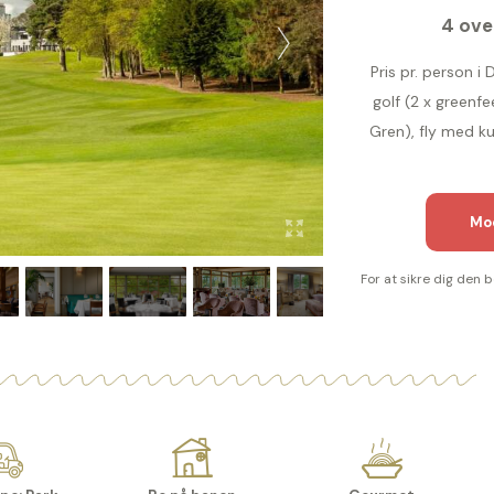
4 ove
Pris pr. person i
golf (2 x greenf
Gren), fly med k
Mod
For at sikre dig den 