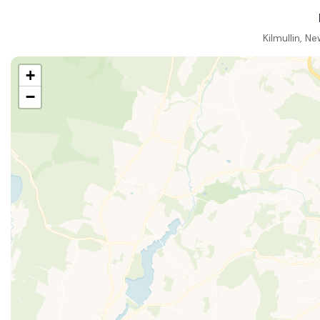
Kilmullin, 
+
−