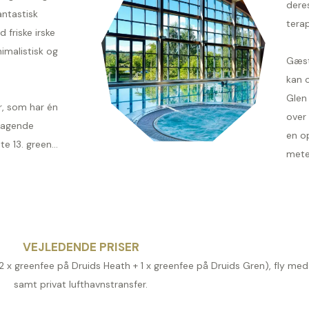
deres
antastisk
terap
 friske irske
imalistisk og
Gæst
kan o
Glen
, som har én
over
tagende
en op
 13. green...
meter
VEJLEDENDE PRISER
 (2 x greenfee på Druids Heath + 1 x greenfee på Druids Gren), fly me
samt privat lufthavnstransfer.