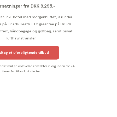
rnatninger fra DKK 9.295,-
 DKK inkl. hotel med morgenbuffet, 3 runder
ee på Druids Heath + 1 x greenfee på Druids
uffert, håndbagage og golfbag, samt privat
lufthavnstransfer.
tag et uforpligtende tilbud
bedst mulige oplevelse kontakter vi dig inden for 24
timer for tilbud på din tur.