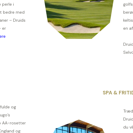
 perle i
golfs
vet bedre med
berø
aner – Druids
kelti
 er
en af
ere
Drui
Selv
SPA & FRITI
lfulde og
Træd 
Hugo’s
Drui
o AA-rosetter
du vi
 England og