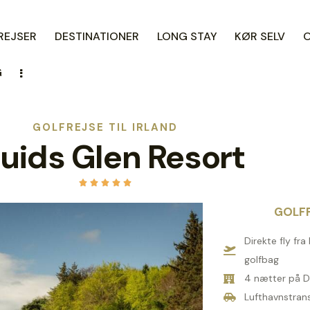
REJSER
DESTINATIONER
LONG STAY
KØR SELV
G
GOLFREJSE TIL IRLAND
uids Glen Resort





GOLFP
Direkte fly fr
golfbag
4 nætter på D
Lufthavnstrans