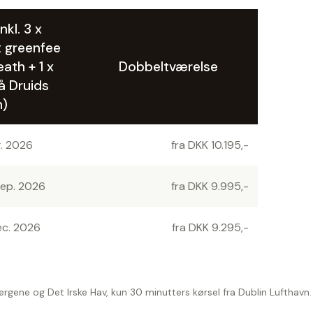
nkl. 3 x
x greenfee
ath + 1 x
Dobbeltværelse
å Druids
n)
g. 2026
fra DKK 10.195,-
sep. 2026
fra DKK 9.995,-
ec. 2026
fra DKK 9.295,-
rgene og Det Irske Hav, kun 30 minutters kørsel fra Dublin Lufthav