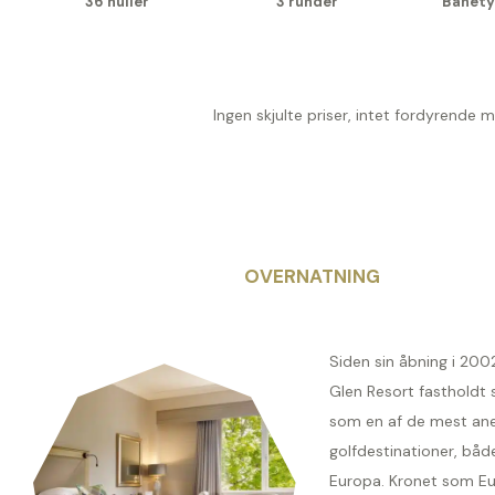
36 huller
3 runder
Banety
Ingen skjulte priser, intet fordyrende 
OVERNATNING
Siden sin åbning i 200
Glen Resort fastholdt s
som en af de mest an
golfdestinationer, både
Europa. Kronet som Eu