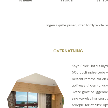
18 huller
3 runder
Banety
Ingen skjulte priser, intet fordyrende 
OVERNATNING
Kaya Belek Hotel tilby
506 godt indrettede v
perfekt ramme for en d
golfrejse til den tyrkiske
Dette godt beliggende
sine værelse har gjort 
arbejde for at sikre o