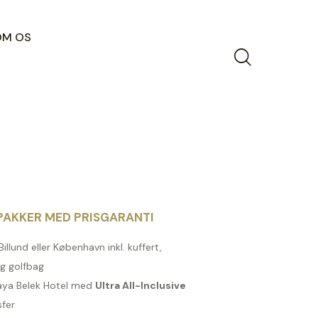
OM OS
AKKER MED PRISGARANTI
 Billund eller København inkl. kuffert,
g golfbag
aya Belek Hotel med
Ultra All-Inclusive
sfer