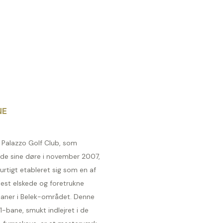
NE
 Palazzo Golf Club, som
de sine døre i november 2007,
urtigt etableret sig som en af
est elskede og foretrukne
baner i Belek-området. Denne
1-bane, smukt indlejret i de