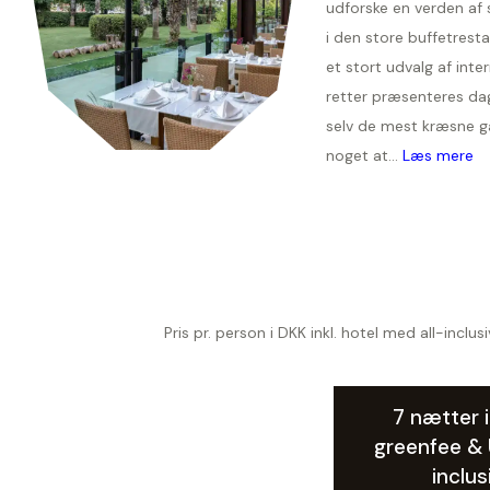
udforske en verden af
i den store buffetresta
et stort udvalg af inte
retter præsenteres dag
selv de mest kræsne ga
noget at...
Læs mere
Pris pr. person i DKK inkl. hotel med all-inclu
7 nætter i
greenfee & U
inclus