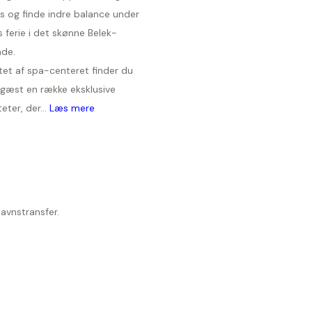
s og finde indre balance under
 ferie i det skønne Belek-
de.
rtet af spa-centeret finder du
gæst en række eksklusive
teter, der...
Læs mere
havnstransfer.