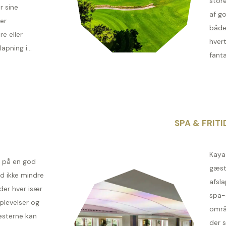
stor
 sine
af g
er
både
re eller
hvert
apning i...
fanta
SPA & FRITI
Kaya
r på en god
gæst
ed ikke mindre
afsl
der hver især
spa-
plevelser og
områ
æsterne kan
der 