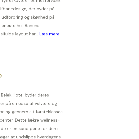
e fyrreskove, er et mesterværk
olfbanedesign, der byder på
 udfordring og skønhed på
 eneste hul. Banens
sifulde layout har...
Læs mere
D
 Belek Hotel byder deres
er på en oase af velvære og
apning gennem sit førsteklasses
center. Dette lækre wellness-
de er en sand perle for dem,
søger at undslippe hverdagens