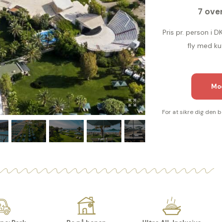
7 ove
Pris pr. person i D
fly med ku
Mod
For at sikre dig den 