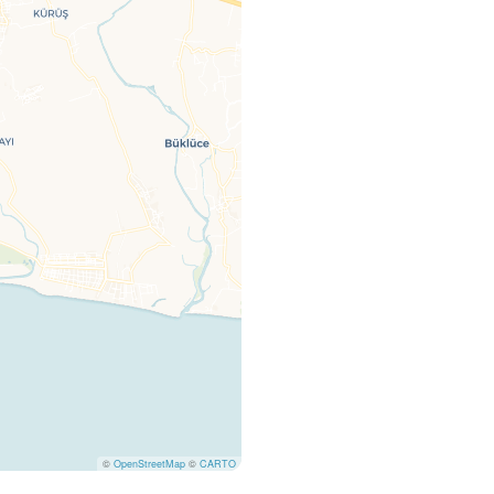
©
OpenStreetMap
©
CARTO