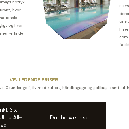
 smagsindtryk
stres
urant, hvor
deres
rnationale
områ
ligt og hvor
I hje
ner vil finde
som 
facili
VEJLEDENDE PRISER
sive, 3 runder golf, fly med kuffert, håndbagage og golfbag, samt luft
nkl. 3 x
ltra All-
Dobbelværelse
ive