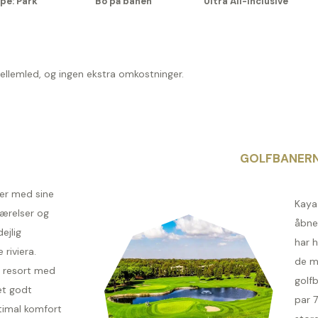
pe: Park
Bo på banen
Ultra All-Inclusive
mellemled, og ingen ekstra omkostninger.
GOLFBANER
der med sine
Kaya
ærelser og
åbne
ejlig
har h
 riviera.
de m
 resort med
golf
et godt
par 7
ptimal komfort