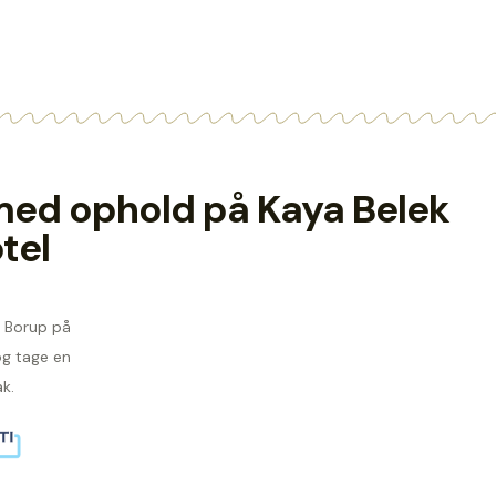
e med ophold på Kaya Belek
tel
ns Borup på
g tage en
k.