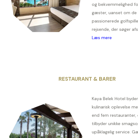
og bekvemmelighed for
gæster, uanset om de 
passionerede golfspille
rejsende, der søger afsl
Læs mere
RESTAURANT & BARER
Kaya Belek Hotel byde
kulinarisk oplevelse m
end fem restauranter, 
tilbyder unikke smagso
upåklagelig service. G