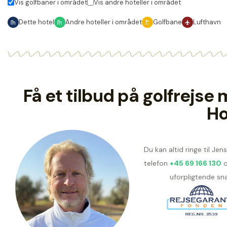
Vis golfbaner i området
Vis andre hoteller i området
Dette hotel
Andre hoteller i området
Golfbane
Lufthavn
Få et tilbud på golfrejs
Ho
Du kan altid ringe til Je
telefon
+45 69 166 130
o
uforpligtende sna