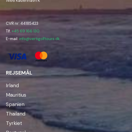
1466 København K
CVR nr: 44185423
Tlf.
+45 69 166 130
E-mail:
info@vertigolftours.dk
REJSEMÅL
Irland
Mauritius
Spanien
Thailand
Tyrkiet