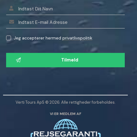
Jeg accepterer hermed
privatlivspolitik
L
a
d
v
e
n
l
Verti Tours ApS © 2026. Alle rettigheder forbeholdes.
i
VI ER MEDLEM AF
g
s
t