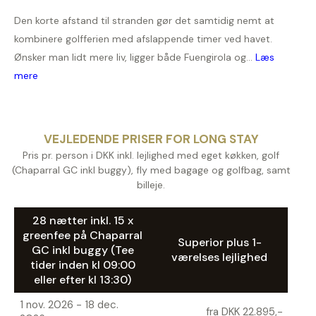
Den korte afstand til stranden gør det samtidig nemt at
kombinere golfferien med afslappende timer ved havet.
Ønsker man lidt mere liv, ligger både Fuengirola og...
Læs
mere
VEJLEDENDE PRISER FOR LONG STAY
Pris pr. person i DKK inkl. lejlighed med eget køkken, golf
(Chaparral GC inkl buggy), fly med bagage og golfbag, samt
billeje.
28 nætter inkl. 15 x
greenfee på Chaparral
Superior plus 1-
GC inkl buggy (Tee
værelses lejlighed
tider inden kl 09:00
eller efter kl 13:30)
1 nov. 2026 - 18 dec.
fra DKK 22.895,-