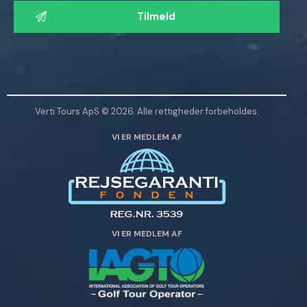
a
d
v
e
n
l
Verti Tours ApS © 2026. Alle rettigheder forbeholdes.
i
VI ER MEDLEM AF
g
s
t
d
e
t
VI ER MEDLEM AF
t
e
f
e