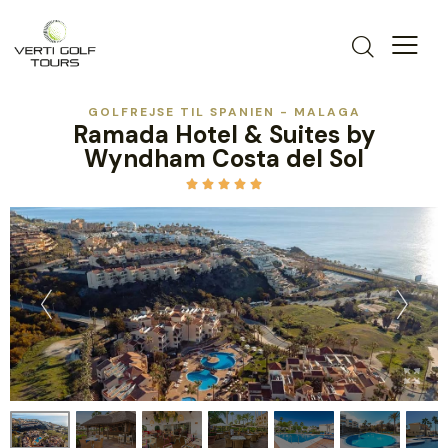
GOLFREJSE TIL SPANIEN - MALAGA
Ramada Hotel & Suites by
Wyndham Costa del Sol




