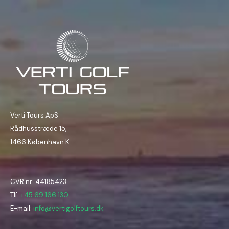
Verti Tours ApS
Rådhusstræde 15,
1466 København K
CVR nr: 44185423
Tlf.
+45 69 166 130
E-mail:
info@vertigolftours.dk