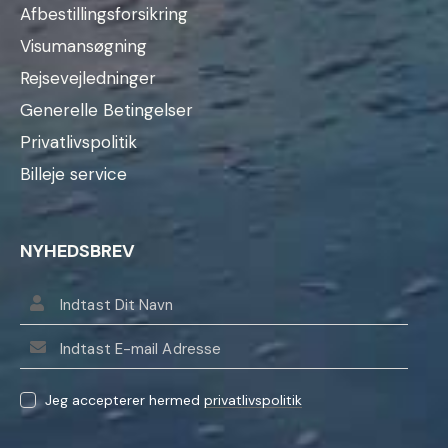
Afbestillingsforsikring
Visumansøgning
Rejsevejledninger
Generelle Betingelser
Privatlivspolitik
Billeje service
NYHEDSBREV
Jeg accepterer hermed
privatlivspolitik
L