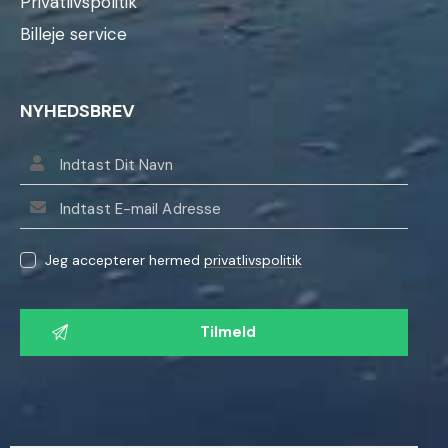
Privatlivspolitik
Billeje service
NYHEDSBREV
Jeg accepterer hermed
privatlivspolitik
L
a
d
v
e
n