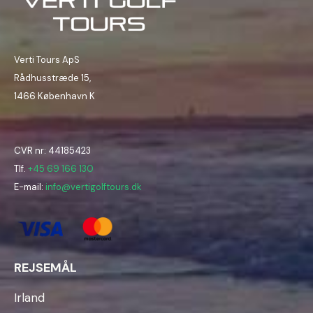
Verti Tours ApS
Rådhusstræde 15,
1466 København K
CVR nr: 44185423
Tlf.
+45 69 166 130
E-mail:
info@vertigolftours.dk
REJSEMÅL
Irland