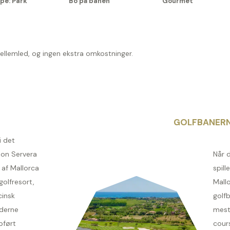
pe: Park
Bo på banen
Gourmet
mellemled, og ingen ekstra omkostninger.
GOLFBANER
i det
on Servera
Når d
 af Mallorca
spill
olfresort,
Mall
cinsk
golfb
derne
mest
pført
cours