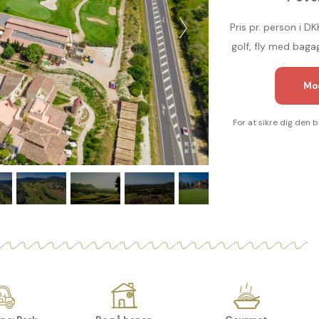
Pris pr. person i 
golf, fly med baga
Mod
For at sikre dig den 