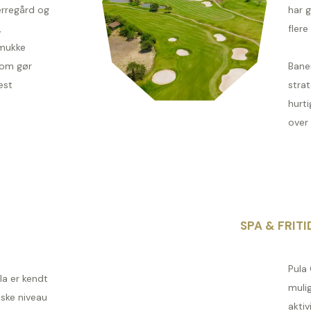
erregård og
har 
,
flere
mukke
som gør
Bane
est
strat
hurt
over 
SPA & FRITI
Pula 
la er kendt
muli
iske niveau
akti