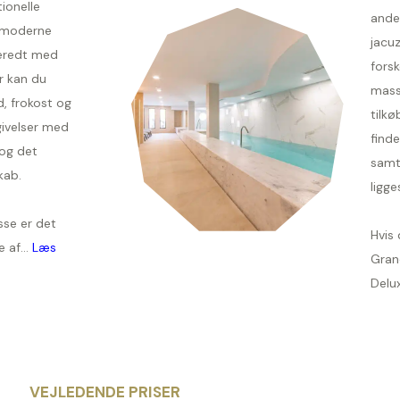
ionelle
ande
g moderne
jacu
eredt med
forsk
er kan du
mass
 frokost og
tilk
ivelser med
finde
 og det
samt
kab.
ligge
sse er det
Hvis 
 af...
Læs
Grand
Delu
VEJLEDENDE PRISER