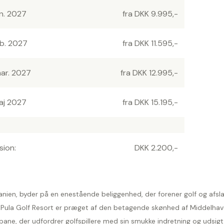
an. 2027
fra DKK 9.995,-
eb. 2027
fra DKK 11.595,-
mar. 2027
fra DKK 12.995,-
aj 2027
fra DKK 15.195,-
sion:
DKK 2.200,-
ien, byder på en enestående beliggenhed, der forener golf og afslap
g Pula Golf Resort er præget af den betagende skønhed af Middelhave
fbane, der udfordrer golfspillere med sin smukke indretning og udsig