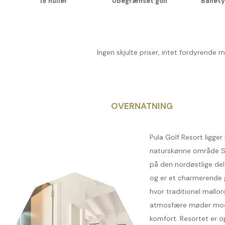
18 huller
Ubegrænset golf
Banety
Ingen skjulte priser, intet fordyrende 
OVERNATNING
Pula Golf Resort ligger 
naturskønne område S
på den nordøstlige del
og er et charmerende g
hvor traditionel mallor
atmosfære møder mo
komfort. Resortet er o