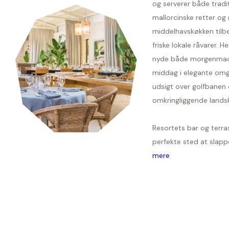
og serverer både tradit
mallorcinske retter o
middelhavskøkken tilb
friske lokale råvarer. H
nyde både morgenmad,
middag i elegante omg
udsigt over golfbanen
omkringliggende lands
Resortets bar og terra
perfekte sted at slappe
mere