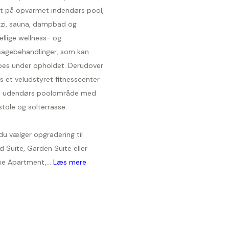
t på opvarmet indendørs pool,
zzi, sauna, dampbad og
ellige wellness- og
agebehandlinger, som kan
øbes under opholdet. Derudover
s et veludstyret fitnesscenter
 udendørs poolområde med
stole og solterrasse.
du vælger opgradering til
 Suite, Garden Suite eller
xe Apartment,...
Læs mere