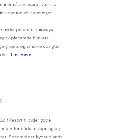
gennem årene været vært for
 internationale turneringer.
n byder på brede fairways,
egisk placerede bunkers,
ige greens og smukke udsigter
det...
Læs mere
D
Golf Resort tilbyder gode
gheder for både afslapning og
vitet. Spaområdet byder blandt