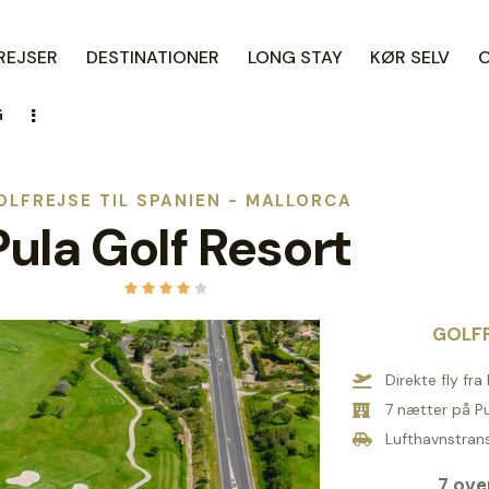
REJSER
DESTINATIONER
LONG STAY
KØR SELV
G
OLFREJSE TIL SPANIEN - MALLORCA
Pula Golf Resort





GOLFP
Direkte fly fr
7 nætter på P
Lufthavnstransf
7 ove