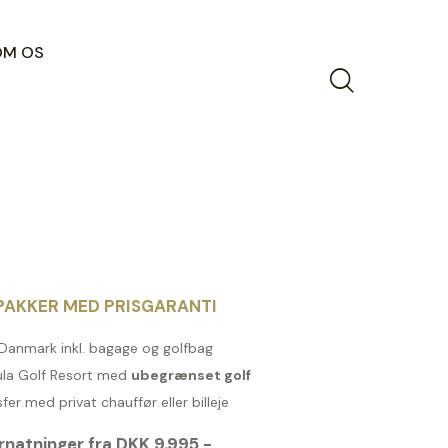
OM OS
AKKER MED PRISGARANTI
a Danmark inkl. bagage og golfbag
ula Golf Resort med
ubegrænset golf
er med privat chauffør eller billeje
rnatninger fra DKK 9.995,-