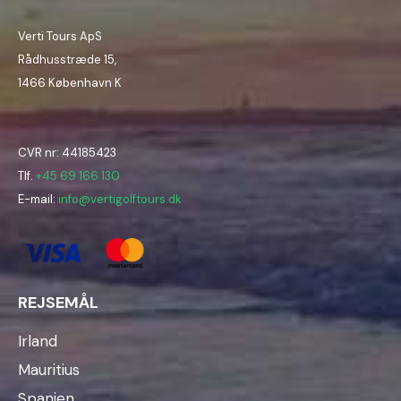
Verti Tours ApS
Rådhusstræde 15,
1466 København K
CVR nr: 44185423
Tlf.
+45 69 166 130
E-mail:
info@vertigolftours.dk
REJSEMÅL
Irland
Mauritius
Spanien