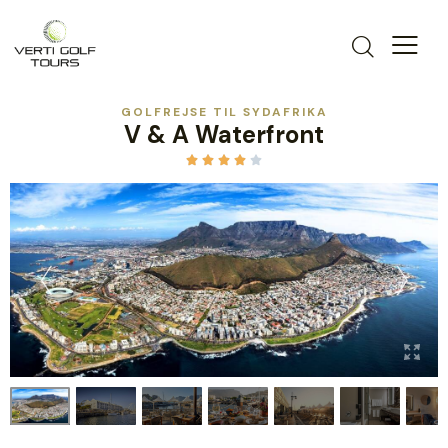
GOLFREJSE TIL SYDAFRIKA
V & A Waterfront




