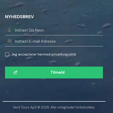
NYHEDSBREV
Jeg accepterer hermed
privatlivspolitik
L
a
d
v
e
n
l
Verti Tours ApS © 2026. Alle rettigheder forbeholdes.
i