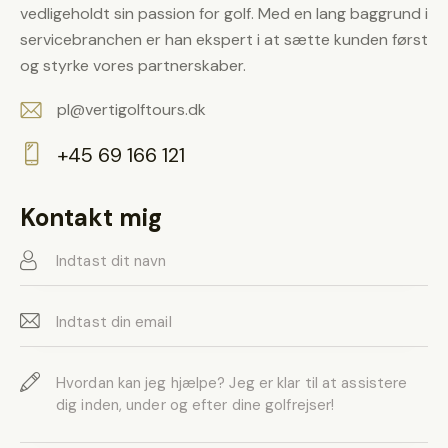
vedligeholdt sin passion for golf. Med en lang baggrund i
servicebranchen er han ekspert i at sætte kunden først
og styrke vores partnerskaber.
pl@vertigolftours.dk
E-
+45 69 166 121
m
Ph
ail:
on
Kontakt mig
e: