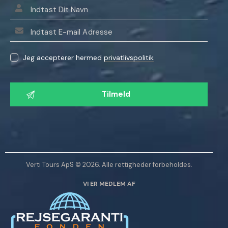
Jeg accepterer hermed
privatlivspolitik
L
a
d
v
e
n
l
Verti Tours ApS © 2026. Alle rettigheder forbeholdes.
i
VI ER MEDLEM AF
g
s
t
d