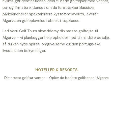
hvilket gør destinationen ideel til både golfrejser med venner,
par og firmature. Uanset om du foretrækker klassiske
parkbaner eller spektakulære kystnære layouts, leverer
Algarve en golfoplevelse i absolut topklasse.
Lad Verti Golf Tours skræddersy din næste golfrejse til
Algarve – vi planlægger hele opholdet ned til mindste detalje,
så du kan nyde spillet, omgivelserne og den portugisiske
livsstil uden bekymringer.
HOTELLER & RESORTS
Din næste golftur venter – Oplev de bedste golfbaner i Algarve