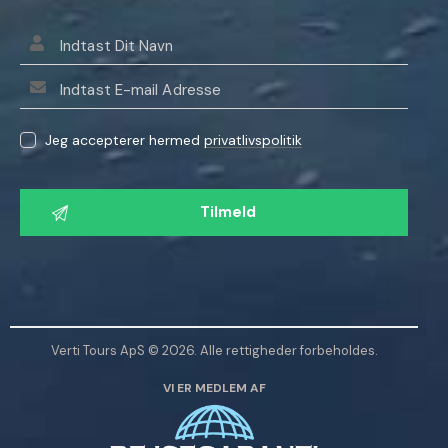
Jeg accepterer hermed
privatlivspolitik
L
a
d
v
e
n
l
Verti Tours ApS © 2026. Alle rettigheder forbeholdes.
i
VI ER MEDLEM AF
g
s
t