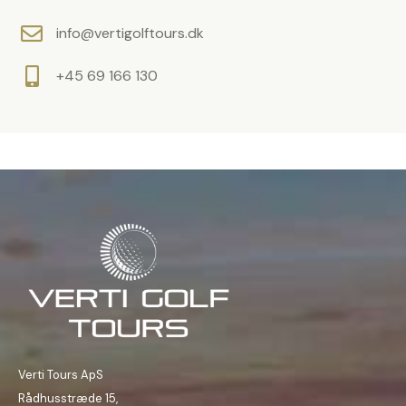
e
info@vertigolftours.dk
t
o
+45 69 166 130
m
t
.
Verti Tours ApS
Rådhusstræde 15,