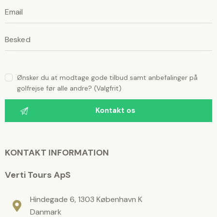
n
l
l
i
i
g
g
s
t
s
d
t
e
t
d
t
Ønsker du at modtage gode tilbud samt anbefalinger på
e
e
golfrejse før alle andre? (Valgfrit)
f
t
e
l
t
t
v
e
æ
f
r
e
e
KONTAKT INFORMATION
t
l
o
m
t
Verti Tours ApS
t
.
v
æ
Hindegade 6, 1303 København K
r
Danmark