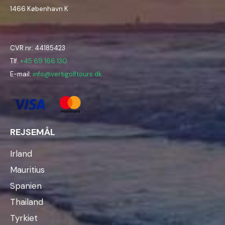
1466 København K
CVR nr: 44185423
Tlf.
+45 69 166 130
E-mail:
info@vertigolftours.dk
REJSEMÅL
Irland
Mauritius
Spanien
Thailand
Tyrkiet