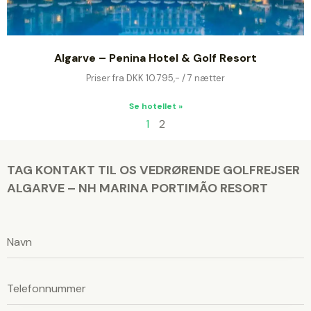
Algarve – Penina Hotel & Golf Resort
Priser fra DKK 10.795,- / 7 nætter
Se hotellet »
1
2
TAG KONTAKT TIL OS VEDRØRENDE GOLFREJSER
ALGARVE – NH MARINA PORTIMÃO RESORT
L
a
d
L
v
a
d
e
v
n
e