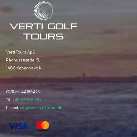
Verti Tours ApS
Rådhusstræde 15,
1466 København K
CVR nr: 44185423
Tlf.
+45 69 166 130
E-mail:
info@vertigolftours.dk