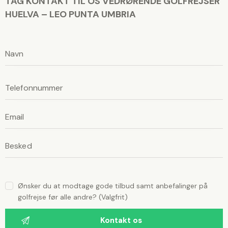
TAG KONTAKT TIL OS VEDRØRENDE GOLFREJSER
HUELVA – LEO PUNTA UMBRIA
L
a
d
L
v
a
d
e
v
n
e
n
l
l
i
i
g
g
s
t
s
d
t
e
t
d
t
Ønsker du at modtage gode tilbud samt anbefalinger på
e
e
golfrejse før alle andre? (Valgfrit)
f
t
e
l
t
t