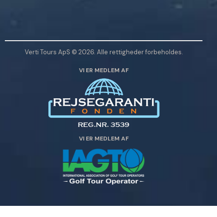
v
e
n
l
Verti Tours ApS © 2026. Alle rettigheder forbeholdes.
i
VI ER MEDLEM AF
g
s
t
d
e
t
VI ER MEDLEM AF
t
e
f
e
l
t