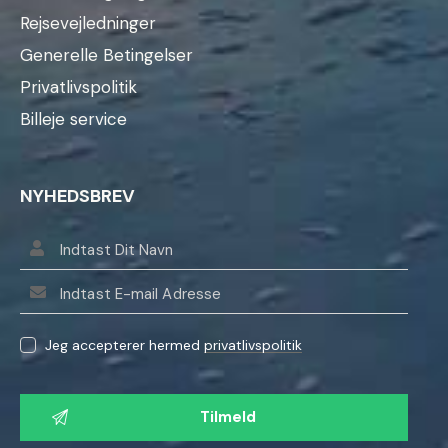
Rejsevejledninger
Generelle Betingelser
Privatlivspolitik
Billeje service
NYHEDSBREV
Jeg accepterer hermed
privatlivspolitik
L
a
d