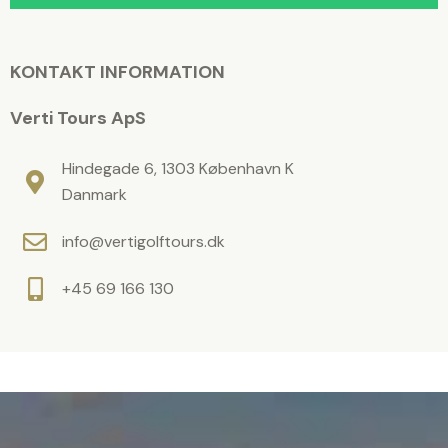
v
e
æ
f
r
e
e
KONTAKT INFORMATION
t
l
o
m
t
Verti Tours ApS
t
.
v
æ
Hindegade 6, 1303 København K
r
Danmark
e
info@vertigolftours.dk
t
o
+45 69 166 130
m
t
.